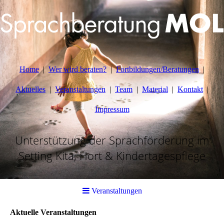
Home
Wer wird beraten?
Fortbildungen/Beratungen
Aktuelles
Veranstaltungen
Team
Material
Kontakt
Impressum
Unterstützung der Sprachförderung im
Setting Kita, Hort & Kindertagespflege
Veranstaltungen
Aktuelle Veranstaltungen